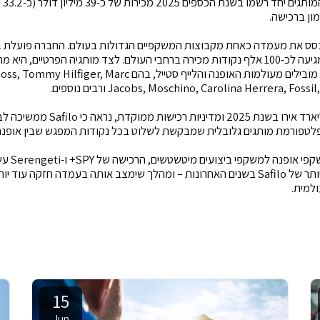
על פ
ון ברכישה.
באמצעות חברות בנות, ומגיעה לכ-100 אלף נקודות מכירה ברחבי העולם. לצד מותגיה הפרטיי
שמש ואופטיקה של שמות מובילים מעולמות האופנה והלייף סטייל, בהם 
Jacobs, Moschino, Carolina Herrera, F ורבים נוספים.
עם הכנסות של כמעט מיליארד אירו בשנת 25
לטפורמת מותגים גלובלית שמבקשת לשלוט בכל נקודות המפגש שבין אופנה, ב
בעידן שבו הג
המהלכים המשמעותיים ביותר של Safilo בשנים האחרונות – ומהלך שימצב אותה בעמדה חז
למית.
15
Jun