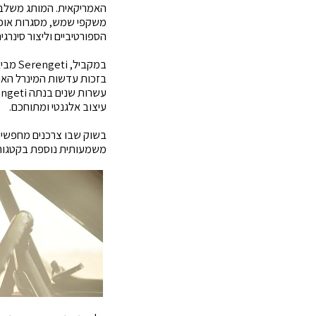
האמריקאית. המותג משלב ב
הספורטיביים וליצור סינרגיה טבעית עם מותג Smith, הנחשב לאחד
בזכות עדשות המינרל האיכ
עיצוב אלגנטי ומתוחכם.
משמעותית נוספת בקטגוריי