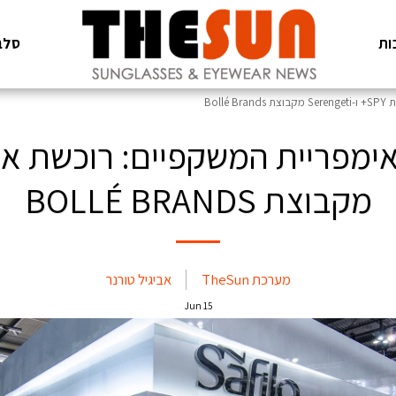
ות
סלב
מקבוצת BOLLÉ BRANDS
מערכת TheSun
אביגיל טורנר
Jun
15