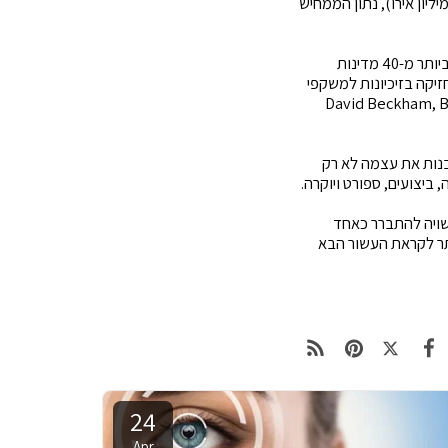
י נתוני החברות, שני המותגים יחד רשמו בשנת הכספים 2025 מכירות של כ-39 מיליון דולר (כ-33.2 מיליון אירו), נתון הממחיש
Safilo עצמה ממשיכה לבסס את מעמדה כאחת מקבוצות המשקפיים הגדולות בעולם. החברה פועלת ביותר מ-40 מדינות
ם, היא מחזיקה בזיכיונות למשקפי
David Beckham, Boss, Tommy Hilfiger, Marc
20 ומדיניות רכישות ממוקדת, נראה כי Safilo ממשיכה לבנות את עצמה לא רק
יצועים, ספורט ויוקרה.
בולות בין משקפי אופנה למשקפי ביצועים מיטשטשים, הרכישה של SPY+ ו-Serengeti עשויה להתברר כאחד
קה עוד יותר לקראת העשור הבא
24
Apr