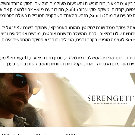
ין עיצוב צעיר, רוח חופשית והשפעות מעולמות הגלישה, הסקייטבורד והשלג,
משקפי שמש, מסגרות אופטיות, קסדות ומשקפי סקי. עבור lo
 השחקנים המובילים בעולם הספורט והאאוטדור.
ותיות שלו ובמיצוב יוקרתי המשלב חדשנות אופטית, מורשת אמריקאית וביצו
עשרות שנים בנתה Serengeti לעצמה מוניטין בקרב נהגים, מטיילים וחובבי אופטיקה המחפשי
ת הפרימיום הגבוהה – אחת הקטגוריות הרווחיות והמבוקשות ביותר בענף.