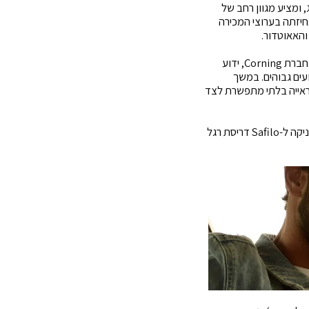
 ומציע מגוון רחב של
Safi, החיבור עם SPY+ צפוי להעמיק את אחיזתה בערוצי המכירה
במקביל, Serengeti מביאה לעסקה ממד שונה לחלוטין. המותג האמריקאי, שהוקם בשנת 1982 על ידי חברת Corning, ידוע
עים גבוהים. במשך
ם איכות ראייה בלתי מתפשרת לצד
בשוק שבו צרכנים מחפשים יותר ויותר מוצרים המשלבים טכנולוגיה, סגנון חיים וביצועים, Serengeti מעניקה ל-Safilo דריסת רגל