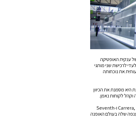
של ענקית האופטיקה
בלעדי לרכישת שני מותגי
ת, במהלך שמחזק משמעותית את נוכחותה
 היא מסמנת את הכיוון
עבור Safilo, שמחזיקה כבר היום במותגים מובילים כמו Carrera, Polaroid, Smith, Blenders, Privé Revaux ו-Seventh
 הענפה שלה בעולם האופנה