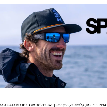
מותג SPY+, שנולד בשנת 1994 בסן דייגו, קליפורניה, הפך לאורך השנים לשם מוכר בתרבות הס