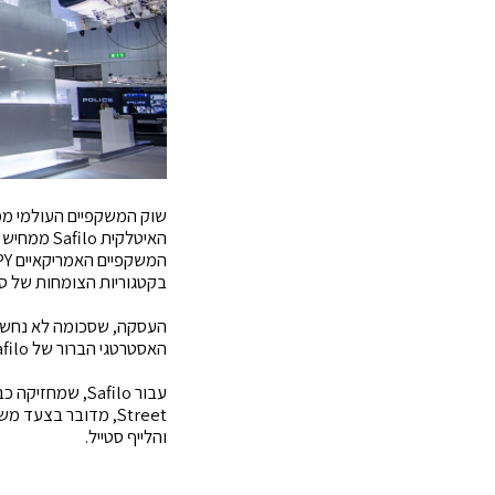
שוק המשקפיים העולמי ממ
האיטלקית 
בקטגוריות הצומחות של ספ
העסקה, שסכומה לא נחשף, 
האסטרטגי הברור של Safilo: הרחבת פעילותה באמצעות רכישות ממוקדות של מותגים בעלי זהות חזקה וקהל לקוחות נאמן.
Street, מדובר בצע
והלייף סטייל.