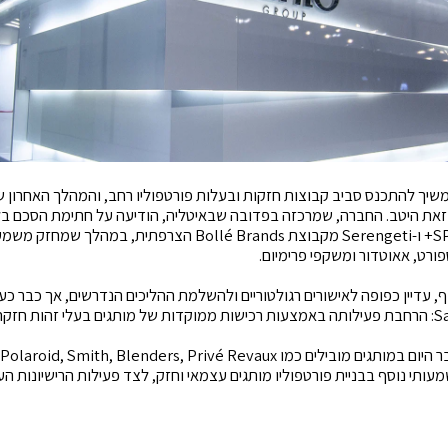
שיך להתכנס סביב קבוצות חזקות ובעלות פורטפוליו רחב, והמהלך האחרון 
Safilo ממחיש זאת היטב. החברה, שמרכזה בפדובה שבאיטליה, הודיעה על חתימת הסכם 
המשקפיים האמריקאיים SPY+ ו-Serengeti מקבוצת Bollé Brands הצרפתי
ורט, אאוטדור ומשקפי פרימיום.
עדיין כפופה לאישורים רגולטוריים ולהשלמת ההליכים הנדרשים, אך כבר כעת
ד משמעותי נוסף בבניית פורטפוליו מותגים עצמאי וחזק, לצד פעילות הרישיונות