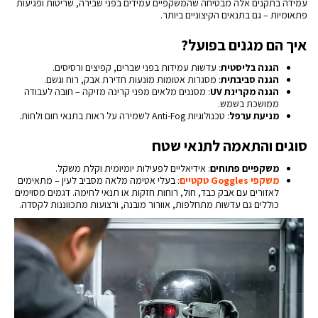
עמידה בתקנים אלה מבטיחה שהמשקפיים עמידים בפני שבירה, שריטות ופגיעות
פתאומיות – גם בתנאים הקיצוניים ביותר.
איך הם מגנים בפועל?
הגנה בליסטית
: עדשות עמידות בפני שברים, קפיצים ורסיסים.
הגנה סביבתית
: מסגרות אטומות מונעות חדירת אבק, רוח וגשם.
הגנה מקרינת UV
: מסננים מלאים מפני קרינה מזיקה – חובה לעבודה
ממושכת בשמש.
מניעת ערפל
: טכנולוגיות Anti-Fog לשמירה על ראות בתנאי חום ולחות.
סוגים והתאמה לתנאי שטח
משקפיים פתוחים
: אידיאליים לפעילות יומיומית וקלת משקל.
משקפי Goggles טקטיים
: בעלי אטימה מלאה מסביב לעין – מתאימים
לאזורים עם אבק כבד, חול, רוחות חזקות או תנאי לחימה. דגמים מסוימים
כוללים גם עדשות מתחלפות, אוורור מובנה, ורצועות מתכווננות לקסדה.