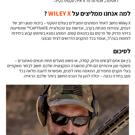
לאטימה, אנטי-ערפל וראייה טקטית נקייה.
למה אנחנו ממליצים על
WILEY X
?
Wiley X נחשב לאחד המותגים המובילים בעולם הטקטי – בזכות מגוון רחב של
דגמים, עמידות מוכחת בקרב, ועדשות עם טכנולוגיית CAPTIVATE™ שמסייעות
בזיהוי מדויק של פרטים גם בתנאים קשים. המותג נמצא בשימוש קבוע ביחידות
לוחמות בצה"ל, ועומד בכל התקנים הדרושים לציוד מבצעי.
לסיכום
בין אם אתם לובשים מדים, קסדה, או פשוט פועלים תחת תנאים מאתגרים –
משקפי מגן איכותיים הם חלק מהשגרה המקצועית שלכם. חשוב לבחור משקפיים
בעלי תקנים מחמירים, התאמה נוחה לפנים, ואפשרות להגנה מלאה בכל
מצב.בחירה נכונה – יכולה להגן על הנכס החשוב ביותר שלכם: הראייה.