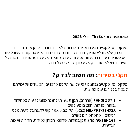
מאת מערכת TheSun | יולי 2025
משקפי מגן טקטיים הפכו בשנים האחרונות לאביזר חובה לא רק עבור חיילים
ולוחמים, אלא גם לשוטרים, יחידות מיוחדות, עובדים בתנאי שטח קשים וספורטאים
באקסטרים. בעידן בו הסכנות מגיעות לא רק מהאויב אלא גם מהסביבה – הגנה על
העיניים היא לא מותרות, אלא צורך מבצעי לכל דבר.
תקני בטיחות
: מה חשוב לבדוק?
משקפי מגן טקטיים נבחנים לפי שלושה תקנים מרכזיים, המעידים על יכולתם
לעמוד בפני זעזועים ופגיעות:
ANSI Z87.1+
(ארה"ב): תקן תעשייתי להגנה מפני פגיעות במהירות
גבוהה, נפילות וחפצים מעופפים.
MIL-PRF-32432A
(צבאי): תקן צבאי אמריקאי להגנה בליסטית מפני
רסיסים – מהמחמירים בעולם.
EN166 (אירופה)
: תקן בטיחות אירופאי הבוחן עמידות, חדירות ואיכות
העדשות.