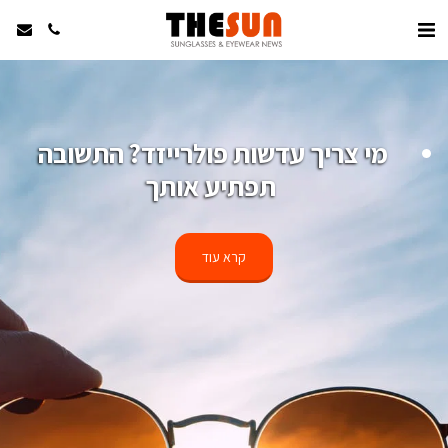
מי צריך עדשות פולרייזד? התשובה 
תפתיע אותך
קרא עוד