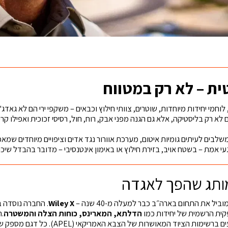
ת – לא רק במטווח
לוחמי יחידות מיוחדות, שוטרים, צוותי חילוץ וכבאים – משקפי ירי הם לא גאדג'ט
לא רק בליסטיקה, אלא גם הגנה מפני אבק, רוח, חול, רסיסי זכוכית ואפילו קר
לבים לעיתים גומיות איטום, מערכת אוורור נגד אדים וציפויים מיוחדים שמ
י אמת – בשטח אויב, בזירת חילוץ או באימון אינטנסיבי – מדובר בהבדל שיכול
ותג שהפך לאגדה
ל את התחום בארה״ב כבר למעלה מ-40 שנה –
Wiley X
ית הרשמית של יחידות כמו
הדלתא, המארינס, כוחות הצלה והמשטרה
ת הציוד המאושרות של הצבא האמריקאי (APEL). כל דגם מספק שילוב של: