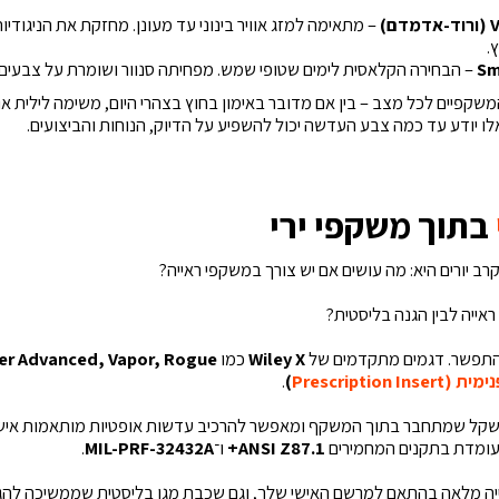
– מתאימה למזג אוויר בינוני עד מעונן. מחזקת את הניגודיו
.
– הבחירה הקלאסית לימים שטופי שמש. מפחיתה סנוור ושומרת על צבעים 
משקפיים לכל מצב – בין אם מדובר באימון בחוץ בצהרי היום, משימה לילית או
ו יודע עד כמה צבע העדשה יכול להשפיע על הדיוק, הנוחות והביצועים.
בתוך משקפי ירי
 יורים היא: מה עושים אם יש צורך במשקפי ראייה?
ראייה לבין הגנה בליסטית?
להתפשר. דגמים מתקדמים של
Wiley X
כמו
Saber Advanced, Vapor, Rogue ו־r
Prescription
)
.
שקל שמתחבר בתוך המשקף ומאפשר להרכיב עדשות אופטיות מותאמות אישית
עומדת בתקנים המחמירים
ANSI Z87.1+
ו־
MIL-PRF-32432A
.
ייה מלאה בהתאם למרשם האישי שלך, וגם שכבת מגן בליסטית שממשיכה להגן 