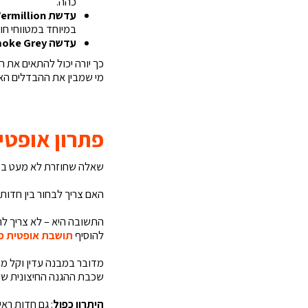
כהה.
עדשת Vermillion (ורוד-אדמדם)
במיוחד במטווחי חוץ
עדשה Smoke Grey
כך יורה יכול להתאים את ה
מי שמבין את ההבדלים האל
פתרון אופטי
שאלה שחוזרת לא מעט בקרב
האם צריך לבחור בין חדות 
התשובה היא – לא צריך 
להוסיף
תושבת אופטית פנימית ( Insert
מדובר במבנה עדין וקל מ
שכבת ההגנה החיצונית ש
היתרון כפול
: גם חדות רא