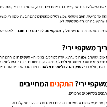
י את השאלה: האם משקפי ירי הם באמת ציוד חובה, או שמדובר באקסטרה שא
ה אך קריטית: האם משקפי שמש רגילים מספיקים להגנה בעת אימון ירי, משימ
ו שהתשובה היא חד-משמעית: לא.
משימות משטרתיות ומבצעי חילוץ,
משקפי מגן לירי הם ציוד חובה – לא פריט 
יך משקפי ירי?
אויב, שוטר בשכונה סוערת או יורה ספורטיבי במטווח – העיניים הן קו ההגנה הר
סיסי מתכת ואבק שריפה עלולים לגרום לפציעות חמורות. כאן נכנסים לתמונה מש
ראייה, אלא כדי
לספק הגנה בליסטית מלאה
ברמות שהמשקפיים האזרחיים 
שקפי ירי?
התקנים
המחייבים
תקנים בינלאומיים מחמירים:
ן אמריקאי שמוודא עמידות בפגיעות במהירות גבוהה ובמשקל גבוה.