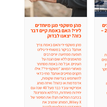
ים
מהן משקפי מגן מיוחדים
ביותר לשייט בשנת 2026 –
לירי? האם באמת קיים דבר
כזה? יצאנו לבדוק
מהן משקפי ירי והאם באמת צריך 
אותם? בביקור במטווחי ירי גילינו 
תופעה מפתיעה: יורים רבים 
המושלמים לשייט? צוות המערכת 
מתאמנים ללא שום הגנה על 
של TheSun בחן ובדק את הדגמים 
העיניים. אבל מה באמת מסתתר 
המובילים לשנת 2026, השווה בין 
מאחורי המושג "משקפי ירי"? אילו 
מותגים בינלאומיים וישראליים, וחקר 
תקנים מחייבים אותם? מתי כדאי 
להשתמש בעדשות שקופות, 
אדמדמות או כהות? ואיזה מותג 
מקרינת UV, עמידות בתנאי מלח 
אמריקאי עובד כבר מעל 40 שנה עם 
יחידות מיוחדות, הדלתא והמרינס? 
שיתאימו לכל סוג הפלגה, משייט 
בכתבה המלאה תגלו את הסיפור של 
Wiley X, המותג שמציב את 
הסטנדרט הבינלאומי להגנה 