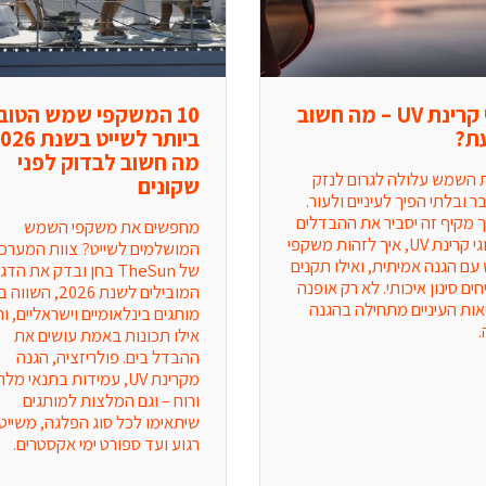
סוגי קרינת UV – מה חשוב
10 המשקפי שמש הטוב
ת?
מה חשוב לבדוק לפני
קרינת השמש עלולה לגרום לנזק 
שקונים
מצטבר ובלתי הפיך לעיניים ולעור. 
מדריך מקיף זה יסביר את ההבדלים 
מחפשים את משקפי השמש 
בין סוגי קרינת UV, איך לזהות משקפי 
שמש עם הגנה אמיתית, ואילו תקנים 
מבטיחים סינון איכותי. לא רק אופנה 
– בריאות העיניים מתחילה בהגנה 
.
אילו תכונות באמת עושים את 
ההבדל בים. פולריזציה, הגנה 
ורוח – וגם המלצות למותגים 
רגוע ועד ספורט ימי אקסטרים.