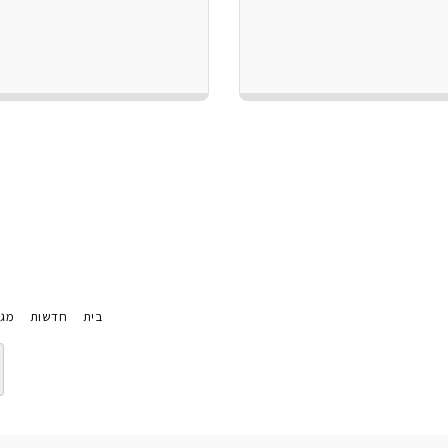
בית
חדשות
מגז